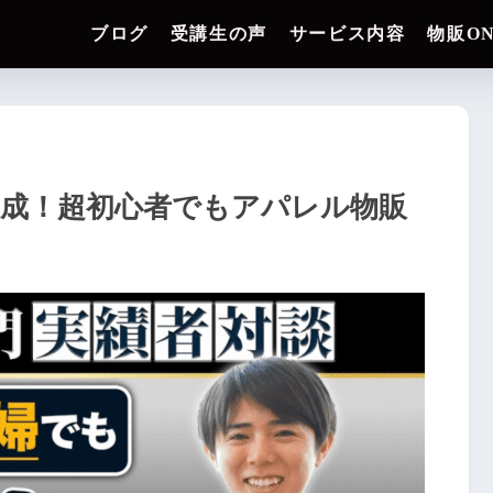
ブログ
受講生の声
サービス内容
物販O
達成！超初心者でもアパレル物販