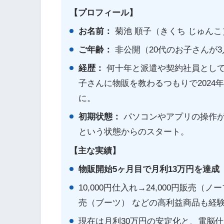
【プロフィール】
お名前：
菊池 順子（きくち じゅんこ
ご年齢：
非公開（20代のお子さんが
経歴：
何十年と派遣や契約社員とし
子さんに物販を教わるつもりで2024
に。
初期状態：
パソコンやアプリの操作が
という状態からのスタート。
【主な実績】
物販開始5ヶ月目で月利13万円を達成
10,000円仕入れ→24,000円販売（ノ
売（ブーツ） などの高利益商品も経
現在は月利30万円の安定化と、電脳