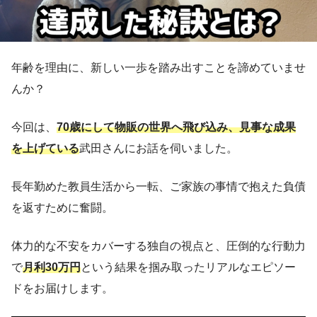
年齢を理由に、新しい一歩を踏み出すことを諦めていませ
んか？
今回は、
70歳にして物販の世界へ飛び込み、見事な成果
を上げている
武田さんにお話を伺いました。
長年勤めた教員生活から一転、ご家族の事情で抱えた負債
を返すために奮闘。
体力的な不安をカバーする独自の視点と、圧倒的な行動力
で
月利30万円
という結果を掴み取ったリアルなエピソー
ドをお届けします。