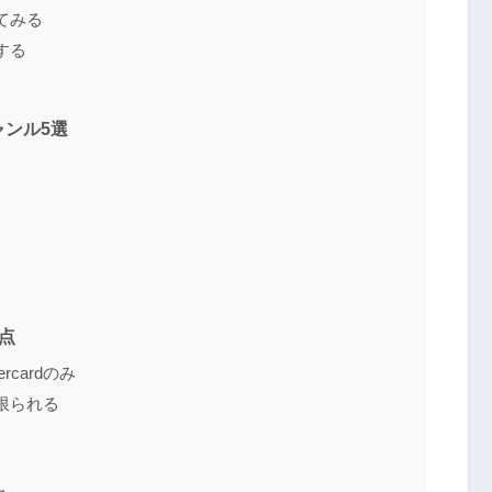
てみる
する
ンル5選
点
rcardのみ
限られる