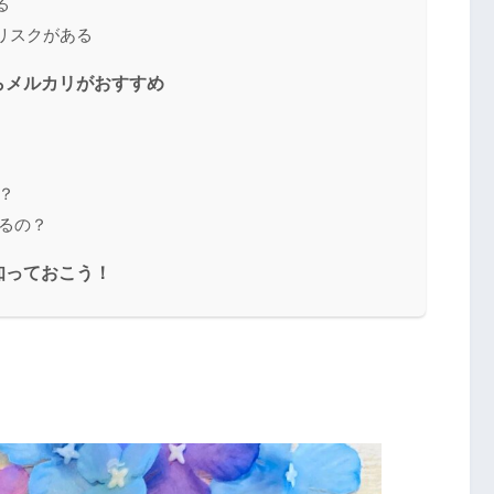
る
るリスクがある
らメルカリがおすすめ
？
あるの？
知っておこう！