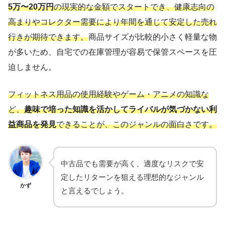
5万〜20万円
の現実的な金額でスタートでき、健康志向の
高まりやコレクター需要により年間を通じて安定した売れ
行きが期待できます。
商品サイズが比較的小さく軽量な物
が多いため、自宅での在庫管理が容易で保管スペースを圧
迫しません。
フィットネス用品の使用経験やゲーム・アニメの知識な
ど、
趣味で培った知識を活かしてライバルが気づかない利
益商品を発見
できることが、このジャンルの面白さです。
中古品でも需要が高く、適度なリスクで安
定したリターンを狙える理想的なジャンル
かず
と言えるでしょう。