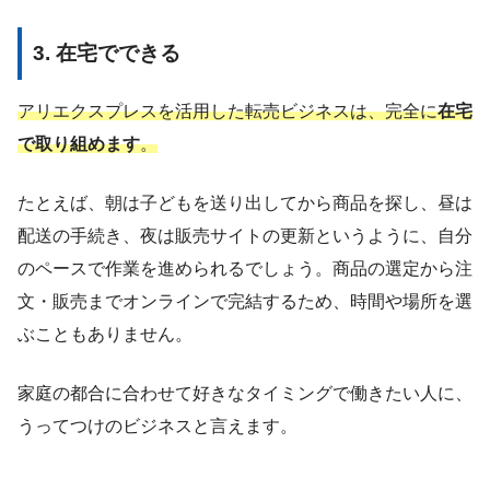
3. 在宅でできる
アリエクスプレスを活用した転売ビジネスは、完全に
在宅
で取り組めます
。
たとえば、朝は子どもを送り出してから商品を探し、昼は
配送の手続き、夜は販売サイトの更新というように、自分
のペースで作業を進められるでしょう。商品の選定から注
文・販売までオンラインで完結するため、時間や場所を選
ぶこともありません。
家庭の都合に合わせて好きなタイミングで働きたい人に、
うってつけのビジネスと言えます。