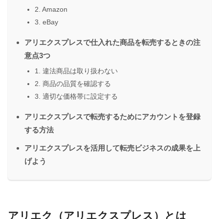
2. Amazon
3. eBay
アリエクスプレスで仕入れた商品を転売するときの注
意点3つ
1. 違法商品は取り扱わない
2. 商品の品質を確認する
3. 適切な価格帯に設定する
アリエクスプレスで転売するためにアカウントを登録
する方法
アリエクスプレスを活用して転売ビジネスの成果を上
げよう
アリエク（アリエクスプレス）とは