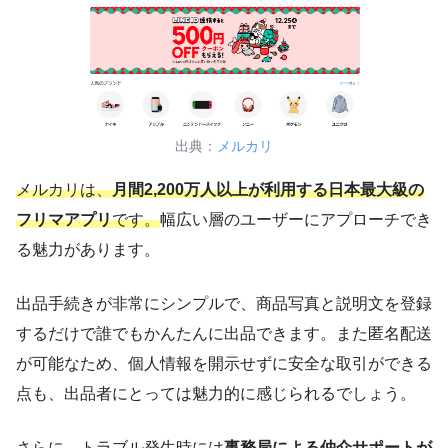
出典：
メルカリ
メルカリは、
月間2,200万人以上が利用する日本最大級の
フリマアプリ
です。
幅広い層のユーザーにアプローチでき
る魅力があります。
出品手続きが非常にシンプルで、商品写真と説明文を登録
するだけで誰でもかんたんに出品できます。また匿名配送
が可能なため、個人情報を開示せずに安全な取引ができる
点も、出品者にとっては魅力的に感じられるでしょう。
さらに、トラブル発生時には
事務局による仲介サポートが