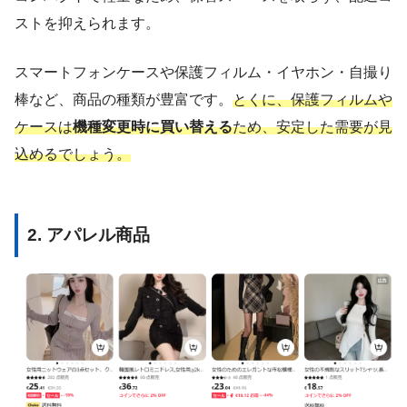
ストを抑えられます。
スマートフォンケースや保護フィルム・イヤホン・自撮り
棒など、商品の種類が豊富です。
とくに、保護フィルムや
ケースは
機種変更時に買い替える
ため、安定した需要が見
込めるでしょう。
2. アパレル商品