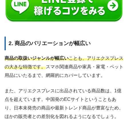
2. 商品のバリエーションが幅広い
商品の取扱いジャンルが幅広い
ことも、アリエクスプレス
の大きな特徴です。
スマホ関連商品や家具・家電・ペット
用品にいたるまで、網羅的にカバーしています。
また、アリエクスプレスに出品されている商品数は、1億
点を超えています。中国発のECサイトということもあ
り、日本未発売の商品や最新トレンド商品が豊富なため、
ほかの販売者との差別化を図れるようになるでしょう。