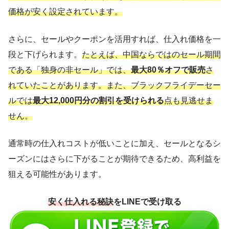
価格が安く設定されています。
さらに、セールやクーポンを活用すれば、仕入れ価格を一
段と下げられます。
たとえば、中国ならではのセール期間
である「独身の非セール」では、
最大80％オフで販売
さ
れていたことがあります。また、ブラックフライデーセー
ルでは
最大12,000円分の割引を受けられる
点も見逃せま
せん。
通常時の仕入れコストが低いことに加え、セールとなるシ
ーズンにはさらに下がることが期待できるため、高利益を
狙える可能性があります。
安く仕入れる秘訣
をLINEで受け取る