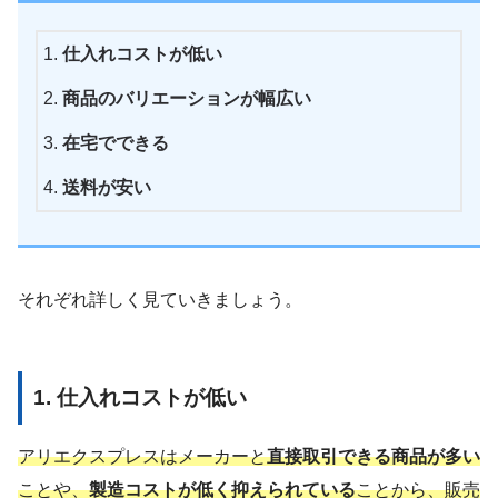
仕入れコストが低い
商品のバリエーションが幅広い
在宅でできる
送料が安い
それぞれ詳しく見ていきましょう。
1. 仕入れコストが低い
アリエクスプレスはメーカーと
直接取引できる商品が多い
ことや、
製造コストが低く抑えられている
ことから、販売