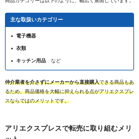
商品カテゴリーは以下のように、幅広く展開しています。
主な取扱いカテゴリー
電子機器
衣類
キッチン用品
など
仲介業者を介さずにメーカーから直接購入
できる商品もあ
るため、商品価格を大幅に抑えられる点がアリエクスプレ
スならではのメリットです。
アリエクスプレスで転売に取り組むメリ