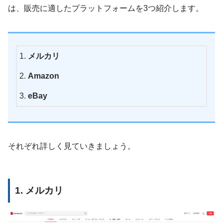
は、販売に適したプラットフォームを3つ紹介します。
メルカリ
Amazon
eBay
それぞれ詳しく見ていきましょう。
1. メルカリ