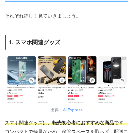
それぞれ詳しく見ていきましょう。
1. スマホ関連グッズ
出典：
AliExpress
スマホ関連グッズは、
転売初心者におすすめな商品
です。
コンパクトで軽量なため、保管スペースを取らず、配送コ