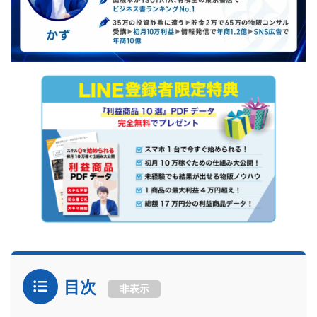
目次
非表示