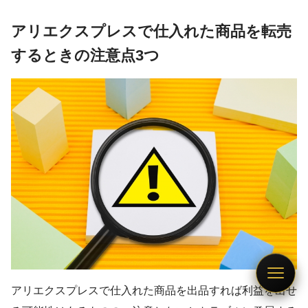
アリエクスプレスで仕入れた商品を転売
するときの注意点3つ
アリエクスプレスで仕入れた商品を出品すれば利益を出せ