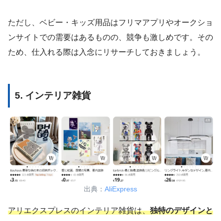
ただし、ベビー・キッズ用品はフリマアプリやオークショ
ンサイトでの需要はあるものの、競争も激しめです。その
ため、仕入れる際は入念にリサーチしておきましょう。
5. インテリア雑貨
出典：
AliExpress
アリエクスプレスのインテリア雑貨は、
独特のデザインと