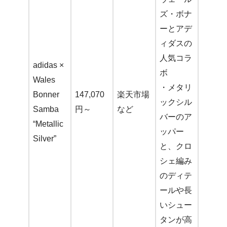
ズ・ボナ
ーとアデ
ィダスの
人気コラ
adidas ×
ボ
Wales
・メタリ
Bonner
147,070
楽天市場
ックシル
Samba
円～
など
バーのア
“Metallic
ッパー
Silver”
と、クロ
シェ編み
のディテ
ールや長
いシュー
タンが高