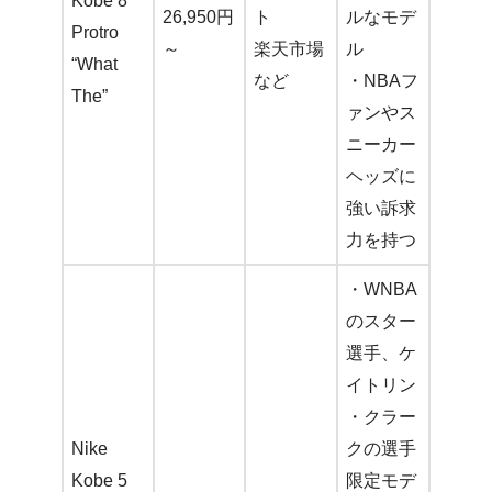
Kobe 8
26,950円
ト
ルなモデ
Protro
～
楽天市場
ル
“What
など
・NBAフ
The”
ァンやス
ニーカー
ヘッズに
強い訴求
力を持つ
・WNBA
のスター
選手、ケ
イトリン
・クラー
Nike
クの選手
Kobe 5
限定モデ