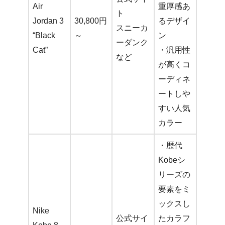
Air
重厚感あ
ト
Jordan 3
30,800円
るデザイ
スニーカ
“Black
～
ン
ーダンク
Cat”
・汎用性
など
が高くコ
ーディネ
ートしや
すい人気
カラー
・歴代
Kobeシ
リーズの
要素をミ
ックスし
Nike
公式サイ
たカラフ