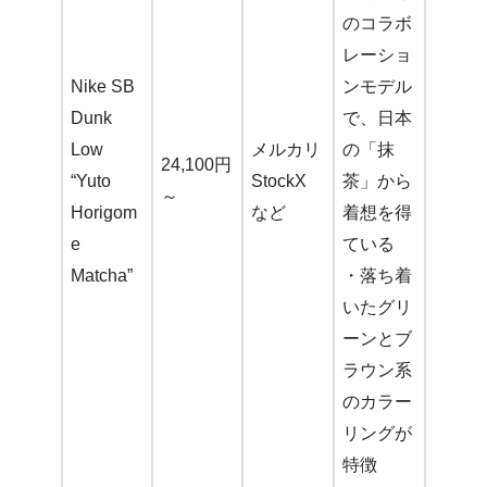
のコラボ
レーショ
Nike SB
ンモデル
Dunk
で、日本
Low
メルカリ
の「抹
24,100円
“Yuto
StockX
茶」から
～
Horigom
など
着想を得
e
ている
Matcha”
・落ち着
いたグリ
ーンとブ
ラウン系
のカラー
リングが
特徴