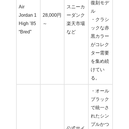
復刻モデ
Air
スニーカ
ル
Jordan 1
28,000円
ーダンク
・クラシ
High ’85
～
楽天市場
ックな赤
“Bred”
など
黒カラー
がコレク
ター需要
を集め続
けてい
る。
・オール
ブラック
で統一さ
れたシン
プルかつ
公式サイ