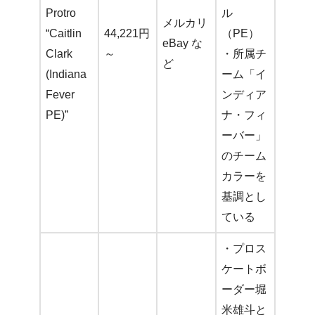
Protro
ル
メルカリ
“Caitlin
44,221円
（PE）
eBay な
Clark
～
・所属チ
ど
(Indiana
ーム「イ
Fever
ンディア
PE)”
ナ・フィ
ーバー」
のチーム
カラーを
基調とし
ている
・プロス
ケートボ
ーダー堀
米雄斗と