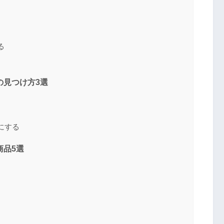
る
の見つけ方3選
にする
商品5選